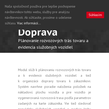
Naša spoločnosť používa pre lepšie pochopenie
návštevníkov tohto webu, služby pre analýzu
Súhlasím
návštevnosti. Ak súhlasíte, prosíme o udelenie
súhlasu.
Viac informácií...
Doprava
Plánovanie rozvozových trás tovaru a
evidencia služobných vozidiel
Modul slúži k plánovaniu rozvozových trás tovaru
a k evidencii služobných vozidiel a tiež
k organizácii dopravy tovaru k zákazníkovi.
Systém navrhne poradie naloženia položiek na
nákladovú plochu vozidla a pre vozidlo je
vygenerovaná rozvozová trasa podľa parametrov
zadaných na karte zákazníka. Vie tiež sledovať
prevádzku služobných vozidiel a eviduje knihu