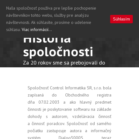
Naša spoločnosť používa pre lepšie pochopenie
návštevníkov tohto webu, služby pre analýzu
Súhlasím
návštevnosti. Ak súhlasíte, prosíme o udelenie
súhlasu.
Viac informácií...
História
spoločnosti
Za 20 rokov sme sa prebojovali do
špičky v oblasti výrobných
informačných systémov
Spoločnosť Control Informatika SR, s.r.o. bola
zapísaná do Obchodného registra
dňa 07.02.2003 a ako hlavný predmet
činnosti je poskytovanie softwaru na základe
dohody s autorom, vzdelávacia činnosť
a činnosť poradcov. Spoločnosť od samého
počiatku zastupcuje autora a informačný
systém Dialog3000S, teraz