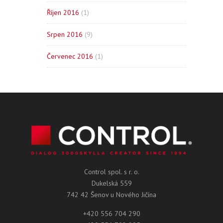
Říjen 2016
(1)
Srpen 2016
(9)
Červenec 2016
(1)
Control spol. s r. o.
Dukelská 559
742 42 Šenov u Nového Jičína
+420 556 704 290