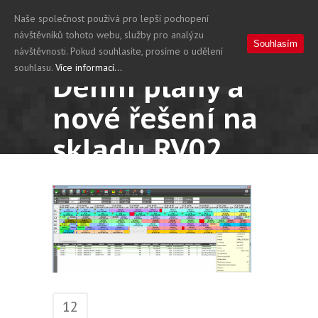
Naše společnost používá pro lepší pochopení
návštěvníků tohoto webu, služby pro analýzu
Souhlasím
návštěvnosti. Pokud souhlasíte, prosíme o udělení
souhlasu.
Více informací...
Denní plány a
nové řešení na
skladu RV02
12