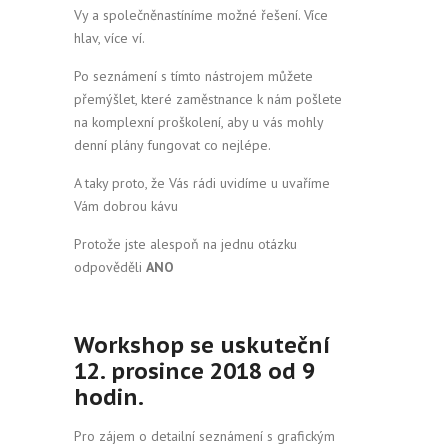
Vy a společněnastíníme možné řešení. Více
hlav, více ví.
Po seznámení s tímto nástrojem můžete
přemýšlet, které zaměstnance k nám pošlete
na komplexní proškolení, aby u vás mohly
denní plány fungovat co nejlépe.
A taky proto, že Vás rádi uvidíme u uvaříme
Vám dobrou kávu
Protože jste alespoň na jednu otázku
odpověděli
ANO
Workshop se uskuteční
12. prosince 2018 od 9
hodin.
Pro zájem o detailní seznámení s grafickým