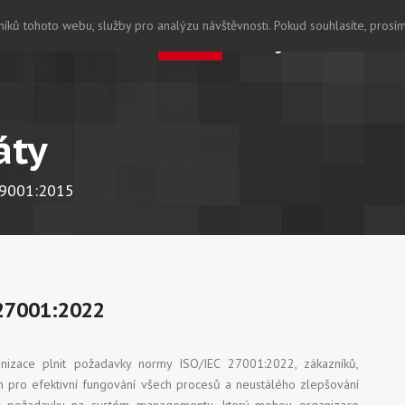
íků tohoto webu, služby pro analýzu návštěvnosti. Pokud souhlasíte, prosí
Home
O nás
Dialog
Recenze
A
áty
O 9001:2015
27001:2022
ganizace plnit požadavky normy ISO/IEC 27001:2022, zákazníků,
h pro efektivní fungování všech procesů a neustálého zlepšování