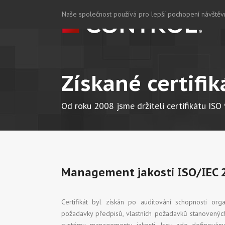
Naše společnost používá pro lepší pochopení návštěvn
Získané certifik
Od roku 2008 jsme držiteli certifikátu IS
Management jakosti ISO/IEC 
Certifikát byl získán po auditování schopnosti or
požadavky předpisů, vlastních požadavků stanovenýc