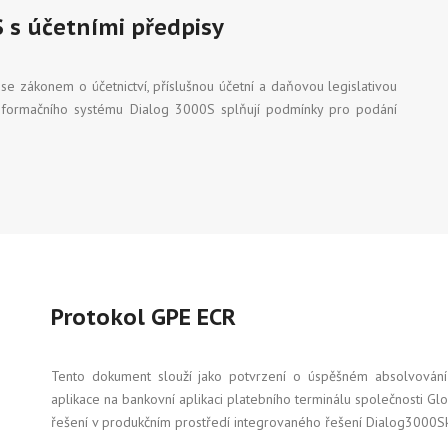
 s účetními předpisy
e zákonem o účetnictví, příslušnou účetní a daňovou legislativou
informačního systému Dialog 3000S splňují podmínky pro podání
Protokol GPE ECR
Tento dokument slouží jako potvrzení o úspěšném absolvování c
aplikace na bankovní aplikaci platebního terminálu společnosti G
řešení v produkčním prostředí integrovaného řešení Dialog3000Sk