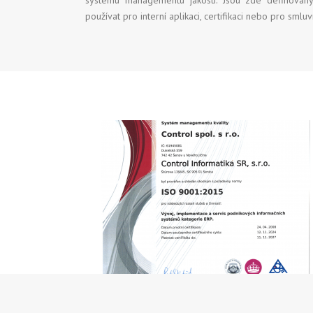
systému managementu jakosti. Jsou zde definová
používat pro interní aplikaci, certifikaci nebo pro smlu