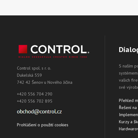
Dialo
S naším p
Control spol. s r. o.
systémem 
Dukelská 559
vašich fir
742 42 Šenov u Nového Jičína
své výrob
+420 556 704 290
Přehled 
+420 556 702 895
Řešení na
Implement
Kurzy a šk
Prohlášení o použití cookies
Hardwarov