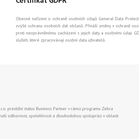
Certifikát GDPR
Obecné nařízení o ochraně osobních údajů General Data Protectio
zvýšit ochranu osobních dat občanů. Přináší změny v ochraně oso
proti neoprávněnému zacházení s jejich daty a osobními údaji. GDP
služeb, které zpracovávají osobní data uživatelů.
.r.o. prestižní status Business Partner v rámci programu Zebra
naši odbornost, spolehlivost a dlouhodobou spolupráci v oblasti