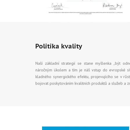
Politika kvality
Naší základní strategií se stane myšlenka „být odn
náročným úkolem a tím je náš vstup do evropské s
kladného synergického efektu, projevujícího se v rů
bojovat poskytováním kvalitních produktů a služeb a z