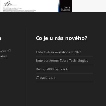
e
Co je u nás nového?
 systém?
Ohlédnutí za workshopem 2025
našich
Jsme partnerem Zebra Technologies
Dialog 3000Skylla a AI
LT trade s. r. o