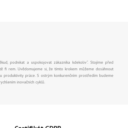
ěkud, podnikat a uspokojovat zákazníka kdekoliv“. Stojíme před
ítě fi rem. Uvědomujeme si, že tímto krokem můžeme dosáhnout
stu produktivity práce. S ostrým konkurenčním prostředím budeme
rychlením inovačních cyklů.