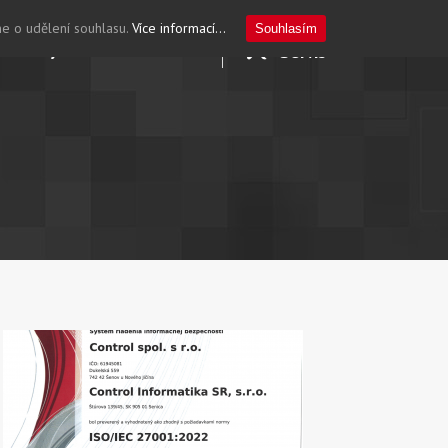
me o udělení souhlasu.
Více informací...
Souhlasím
ktuality
Kontakt
CZ
Servis