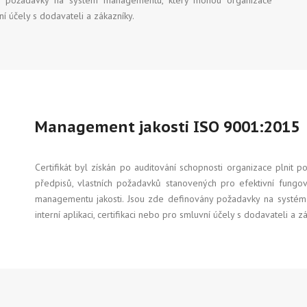
ny požadavky na systém managementu, který mohou organizace
vní účely s dodavateli a zákazníky.
Management jakosti ISO 9001:2015
Certifikát byl získán po auditování schopnosti organizace plnit
předpisů, vlastních požadavků stanovených pro efektivní fung
managementu jakosti. Jsou zde definovány požadavky na systé
interní aplikaci, certifikaci nebo pro smluvní účely s dodavateli a z