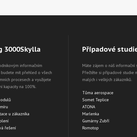
g 3000Skylla
Případové studi
odnikovým informačním
Máte zájem o náš informační
budete mít přehled o všech
Přečtěte si případové studie 
emních procesech a využijete
malých i velkých zákazníků.
ní kapacity na 100%.
Tůma aerospace
modulů
Somet Teplice
 míru
ATONA
ace u zákazníka
Marlenka
olení
Gumárny Zubří
á řešení
Romotop