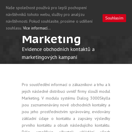
Naše společnost používá pro lepší pochopení
návštěvníků tohoto webu, služby pro analýzu
Souhlasím
návštěvnosti. Pokud souhlasíte, prosíme o udělení
souhlasu.
Více informací...
Marketing
Evidence obchodních kontaktů a
marketingových kampaní
Pro soustředění informací o zákazníkovi a trhu a k
jejich následné distribuci uvnitř firmy slouží modul
Marketing. V modulu systému Dialog 3000Skylla
jsou zaznamenávány nové obchodních kontakty a
jsou jeho prostřednictvím správovány, evidovány
základní údaje o kontaktu a zapsány výsledky
prvního kontaktu a obsah následujícího kontaktu.
Dále umožňuje uživateli vkládání všech