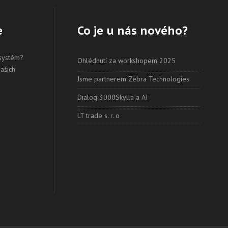
e
Co je u nás nového?
 systém?
Ohlédnutí za workshopem 2025
našich
Jsme partnerem Zebra Technologies
Dialog 3000Skylla a AI
LT trade s. r. o