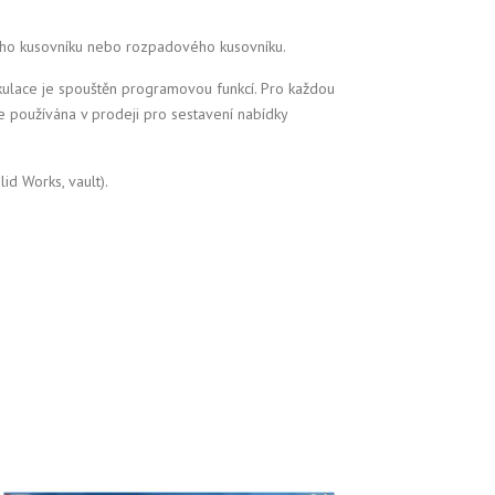
ního kusovníku nebo rozpadového kusovníku.
alkulace je spouštěn programovou funkcí. Pro každou
e používána v prodeji pro sestavení nabídky
id Works, vault).