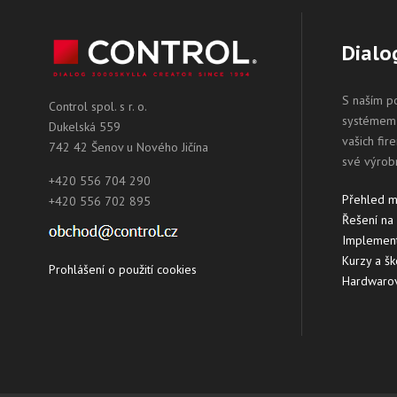
Dialo
S naším p
Control spol. s r. o.
systémem 
Dukelská 559
vašich fir
742 42 Šenov u Nového Jičína
své výrob
+420 556 704 290
Přehled 
+420 556 702 895
Řešení na
Implement
Kurzy a šk
Prohlášení o použití cookies
Hardwarov