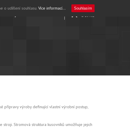
me o udělení souhlasu.
Více informací...
Souhlasím
ktuality
Kontakt
CZ
Servis
 přípravy výroby definující vlastní výrobní postup,
 stroji. Stromová struktura kusovníků umožňuje jejich