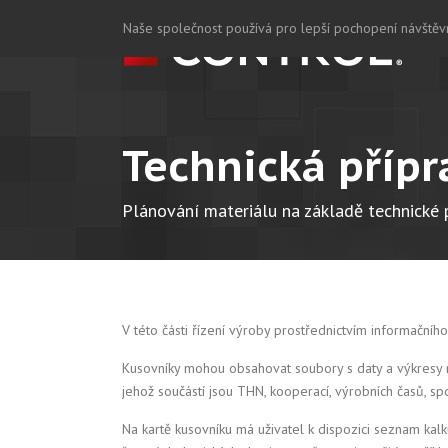
Naše společnost používá pro lepší pochopení návštěvn
Technická přípr
Plánování materiálu na základě technické 
V této části řízení výroby prostřednictvím informační
Kusovníky mohou obsahovat soubory s daty a výkresy nač
jehož součástí jsou THN, kooperací, výrobních časů, spo
Na kartě kusovníku má uživatel k dispozici seznam kalk