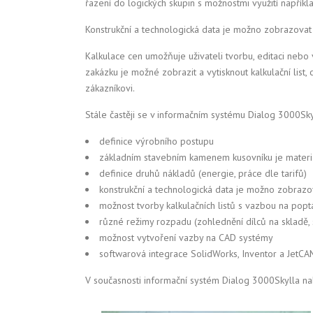
řazení do logických skupin s možnostmi využití napřík
Konstrukční a technologická data je možno zobrazova
Kalkulace cen umožňuje uživateli tvorbu, editaci nebo 
zakázku je možné zobrazit a vytisknout kalkulační lis
zákazníkovi.
Stále častěji se v informačním systému Dialog 3000Sky
definice výrobního postupu
základním stavebním kamenem kusovníku je materiá
definice druhů nákladů (energie, práce dle tarifů)
konstrukční a technologická data je možno zobrazo
možnost tvorby kalkulačních listů s vazbou na pop
různé režimy rozpadu (zohlednění dílců na skladě,
možnost vytvoření vazby na CAD systémy
softwarová integrace SolidWorks, Inventor a JetCA
V současnosti informační systém Dialog 3000Skylla na