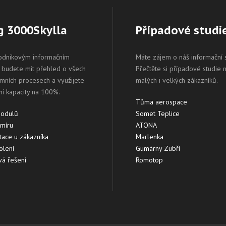
g 3000Skylla
Případové studi
odnikovým informačním
Máte zájem o náš informační
budete mít přehled o všech
Přečtěte si případové studie 
emních procesech a využijete
malých i velkých zákazníků.
ní kapacity na 100%.
Tůma aerospace
modulů
Somet Teplice
 míru
ATONA
ace u zákazníka
Marlenka
olení
Gumárny Zubří
á řešení
Romotop