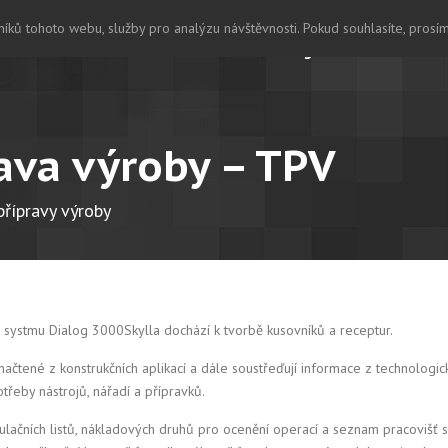
íků tohoto webu, služby pro analýzu návštěvnosti. Pokud souhlasíte, prosí
Home
O nás
Dialog
Recenze
A
ava výroby – TPV
přípravy výroby
ho systmu Dialog 3000Skylla dochází k tvorbě kusovníků a receptur.
tené z konstrukčních aplikací a dále soustřeďují informace z technologické
třeby nástrojů, nářadí a přípravků.
ulačních listů, nákladových druhů pro ocenění operací a seznam pracovišť se