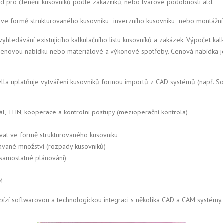
lad pro členění kusovníků podle zákazníků, nebo tvarové podobnosti atd.
t ve formě strukturovaného kusovníku , inverzního kusovníku nebo montáž
vyhledávání existujícího kalkulačního listu kusovníků a zakázek. Výpočet k
t, cenovou nabídku nebo materiálové a výkonové spotřeby. Cenová nabídka j
lla uplatňuje vytváření kusovníků formou importů z CAD systémů (např. Sol
l, THN, kooperace a kontrolní postupy (mezioperační kontrola)
vat ve formě strukturovaného kusovníku
távané množství (rozpady kusovníků)
 samostatné plánování)
M
bízí softwarovou a technologickou integraci s několika CAD a CAM systémy.