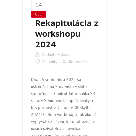
14
Oct
Rekapitulácia z
workshopu
2024
Ľudmila Filková
Aktuality
Komentáre
Dňa 25.septembra 2024 sa
uskutočnil na Slovensku v sídle
spoločnosti Control Informatika SR
s. r.o. v Senici workshop "Novinky a
bezpečnosť v Dialog 3000Skylla -
2024". Cieľom workshopu, tak ako už
vyplývalo z názvu, bolo oboznámi
našich užívateľov s novinkami
a bezpečnosťou v informačnom