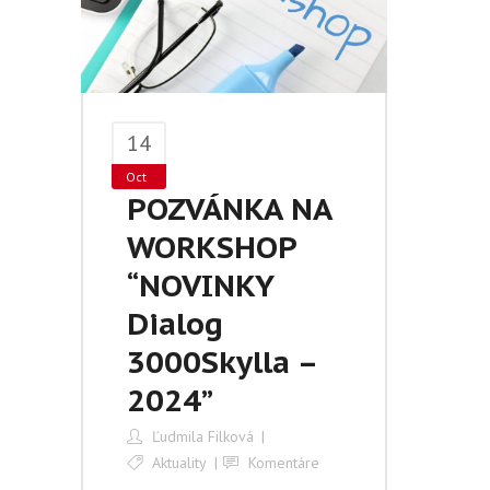
14
Oct
POZVÁNKA NA
WORKSHOP
“NOVINKY
Dialog
3000Skylla –
2024”
Ľudmila Filková
Aktuality
Komentáre