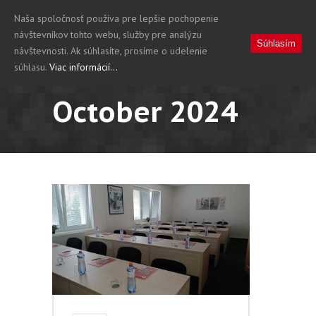
Naša spoločnosť používa pre lepšie pochopenie
návštevníkov tohto webu, služby pre analýzu
Súhlasím
návštevnosti. Ak súhlasíte, prosíme o udelenie
súhlasu.
Viac informácií...
October 2024