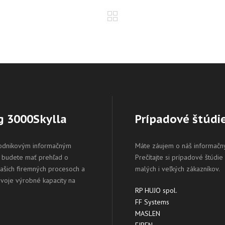
g 3000Skylla
Prípadové štúdi
odnikovým informačným
Máte záujem o náš informačn
budete mať prehľad o
Prečítajte si prípadové štúdie
vašich firemných procesoch a
malých i veľkých zákazníkov.
svoje výrobné kapacity na
RP HUJO spol.
FF Systems
MASLEN