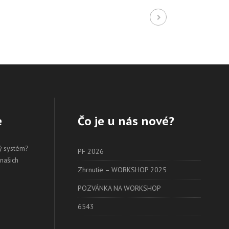
e
Čo je u nás nové?
ý systém?
PF 2026
 našich
Zhrnutie – WORKSHOP 2025
POZVÁNKA NA WORKSHOP
6543