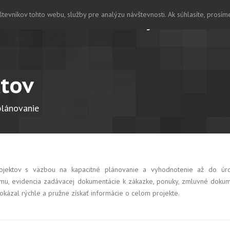
evníkov tohto webu, služby pre analýzu návštevnosti. Ak súhlasíte, prosím
Home
O nás
Dialog
Referencie
A
ktov
plánovanie
projektov s väzbou na kapacitné plánovanie a vyhodnotenie až do úrov
, evidencia zadávacej dokumentácie k zákazke, ponuky, zmluvné dokument
okázal rýchle a pružne získať informácie o celom projekte.