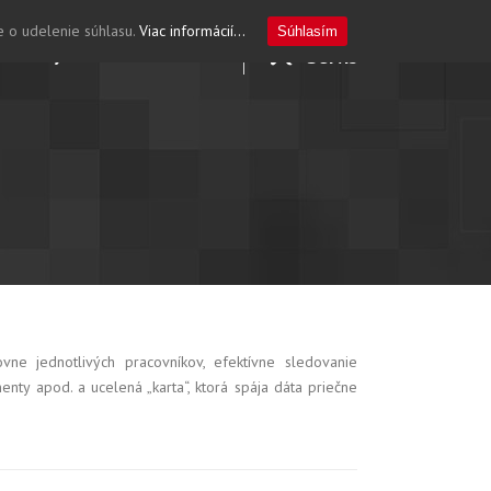
e o udelenie súhlasu.
Viac informácií...
Súhlasím
ktuality
Kontakt
SK
Servis
ne jednotlivých pracovníkov, efektívne sledovanie
y apod. a ucelená „karta“, ktorá spája dáta priečne