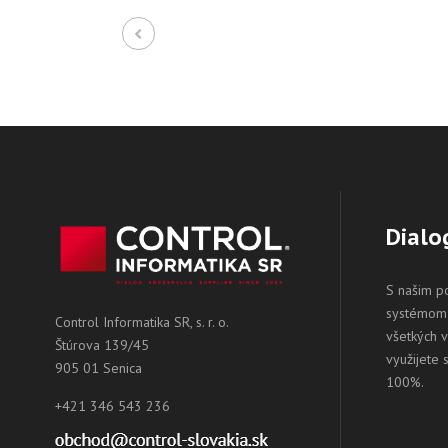
Dialo
S našim p
systémom 
Control Informatika SR, s. r. o.
všetkých 
Štúrova 139/45
využijete 
905 01 Senica
100%.
+421 346 543 236