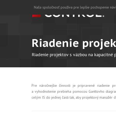
Naša spoločnosť používa pre lepšie pochopenie návšt
Riadenie proje
Riadenie projektov s väzbou na kapacitné 
Pre náročnejšie činnosti je pripravené riadenie 
a vyhodnotenie prebieha pomocou Ganttovho diagramu
celým IS do jednej časti tak, aby projektový manažér d