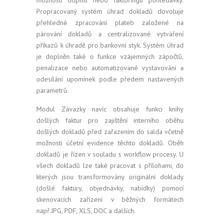
Propracovaný systém úhrad dokladů dovoluje
přehledné zpracování plateb založené na
párování dokladů a centralizované vytváření
příkazů k úhradě pro bankovní styk. Systém úhrad
je doplněn také o funkce vzájemných zápočtů,
penalizace nebo automatizované vystavování a
odesílání upomínek podle předem nastavených
parametrů.
Modul Závazky navíc obsahuje funkci knihy
došlých faktur pro zajištění interního oběhu
došlých dokladů před zařazením do salda včetně
možnosti účetní evidence těchto dokladů. Oběh
dokladů je řízen v souladu s workflow procesy. U
všech dokladů lze také pracovat s přílohami, do
kterých jsou transformovány originální doklady
(došlé faktury, objednávky, nabídky) pomocí
skenovacích zařízení v běžných formátech
např.JPG, PDF, XLS, DOC a dalších.