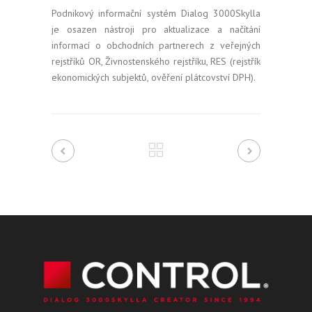
Podnikový informační systém Dialog 3000Skylla
je osazen nástroji pro aktualizace a načítání
informací o obchodních partnerech z veřejných
rejstříků OR, Živnostenského rejstříku, RES (rejstřík
ekonomických subjektů, ověření plátcovství DPH).