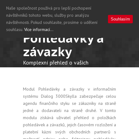
Naše společnost používá pro lepší pochopení
návštěvníků tohoto webu, služby pro analýzu
Souhlasím
návštěvnosti. Pokud souhlasíte, prosíme o udělení
souhlasu.
Více informací...
Pohledávky a
závazky
Komplexní přehled o vašich
pohledávkách a závazcích
Modul Pohledávky a závazky v informačním
systému Dialog 3000Skylla zabezpečuje celou
agendu finančního styku se zákazníky na straně
jedné a dodavateli na straně druhé. V tomto
modulu získává uživatel přehled o položkách
pohledávek a závazků, jejich časovém rozložení a
platební kázni svých obchodních partnerů s
možností odpisu nebo faktoringu pohledávky.