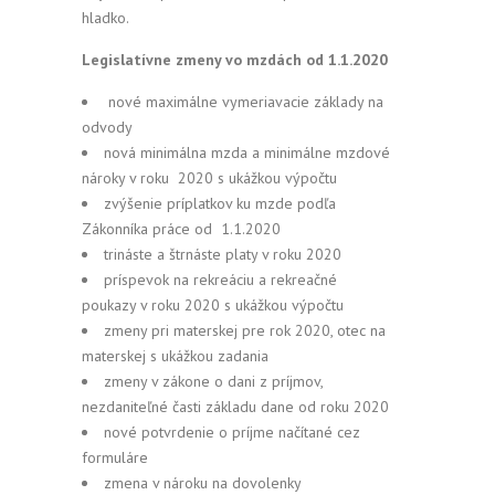
hladko.
Legislatívne zmeny vo mzdách od 1.1.2020
nové maximálne vymeriavacie základy na
odvody
nová minimálna mzda a minimálne mzdové
nároky v roku 2020 s ukážkou výpočtu
zvýšenie príplatkov ku mzde podľa
Zákonníka práce od 1.1.2020
trináste a štrnáste platy v roku 2020
príspevok na rekreáciu a rekreačné
poukazy v roku 2020 s ukážkou výpočtu
zmeny pri materskej pre rok 2020, otec na
materskej s ukážkou zadania
zmeny v zákone o dani z príjmov,
nezdaniteľné časti základu dane od roku 2020
nové potvrdenie o príjme načítané cez
formuláre
zmena v nároku na dovolenky