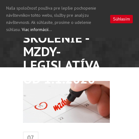
Naša spoločnosť používa pre lepšie pochopenie
návštevníkov tohto webu, služby pre analýzu
Súhlasím
návštevnosti. Ak súhlasíte, prosíme o udelenie
súhlasu.
Viac informácií...
ŠKOLENIE -
MZDY-
LEGISLATÍVA
OD 1.1.2020
07