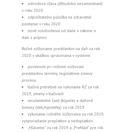
odvodová úľava (dlhodobo nezamestnaní)
v roku 2020
odpočítateľná položka na zdravotné
poistenie v roku 2020
nové oslobodenia od dane v zákone o
dani z príjmov
Ročné zúčtovanie preddavkov na daň za rok
2020 s ukážkou spracovania v systéme.
povinnosti pri ročnom zúčtovaní
preddavkov, termíny, legislatívne zmeny
procesu
tlačivá potrebné na vykonanie RZ za rok
2019, zmeny v tlačivách
nezdaniteľné časti (kúpele) a daňové
bonusy (deti,hypotéky) za rok 2019
vykonanie ročného zúčtovania za rok 2019,
vysporiadanie preplatkov a nedoplatkov
„Hlásenie“ za rok 2019 a „Prehľad“ pre rok