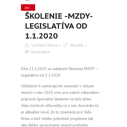
Jan
ŠKOLENIE -MZDY-
LEGISLATÍVA OD
1.1.2020
Ľudmila Filková
Aktuality
Komentáre
Dňa 21.1.2020 sa uskutoční školenie MZDY –
legislatíva od 1.1.2020
Vzhľadom k nastávajúcim zmenám v oblasti
miezd v roku 2020 sme pre našich zákazníkov
pripravili špeciálne školenie na túto tému.
Vaše mzdové účtovníčky sa u nás dozvedia čo
je aktuálne nové, čo to znamená pre Vašu
firmu a tiež všetko potrebné prejdeme tak,
aby ďalšie spracovanie miezd prebehlo