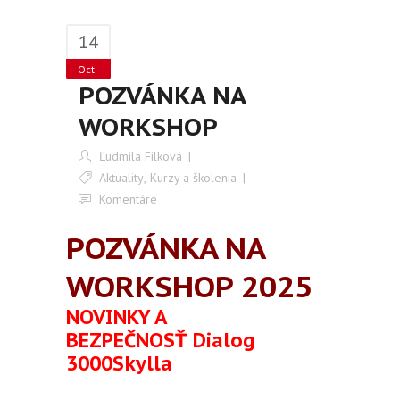
14
Oct
POZVÁNKA NA
WORKSHOP
Ľudmila Filková
Aktuality
,
Kurzy a školenia
Komentáre
POZVÁNKA NA
WORKSHOP 2025
NOVINKY A
BEZPEČNOSŤ
Dialog
3000Skylla