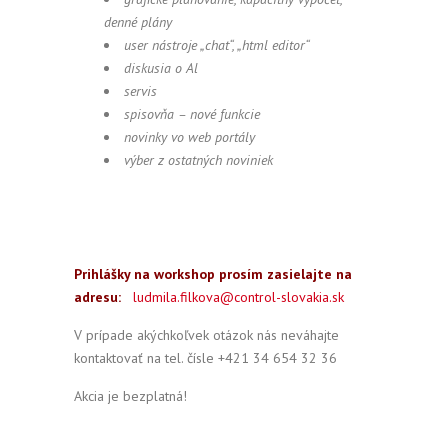
denné plány
user nástroje „chat“, „html editor“
diskusia o Al
servis
spisovňa – nové funkcie
novinky vo web portály
výber z ostatných noviniek
Prihlášky na workshop prosím zasielajte na
adresu:
ludmila.filkova@control-slovakia.sk
V prípade akýchkoľvek otázok nás neváhajte
kontaktovať na tel. čísle +421 34 654 32 36
Akcia je bezplatná!