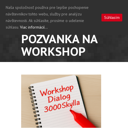
Naša spoločnosť používa pre lepšie pochopenie
návštevníkov tohto webu, služby pre analýzu
Súhlasím
návštevnosti. Ak súhlasíte, prosíme o udelenie
súhlasu.
Viac informácií...
POZVÁNKA NA
WORKSHOP