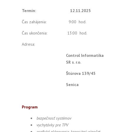
Termín: 12.11.2025
Čas zahájenia: 9:00 hod.
Čas ukončenia: 13:00 hod.
Adresa:
Control Informatika
SR s. r.o.
Štúrova 139/45
Senica
Program
bezpečnosť systémov
vychytávky pre TPV
grafické plánovanie, kapacitný výpočet,