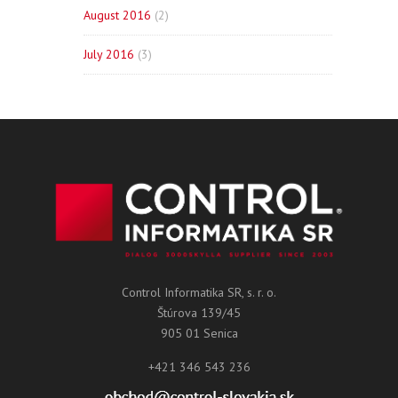
August 2016
(2)
July 2016
(3)
Control Informatika SR, s. r. o.
Štúrova 139/45
905 01 Senica
+421 346 543 236